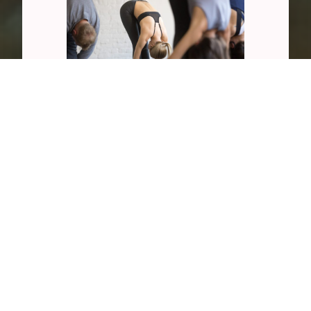
Hatha-Yoga Traditionnel
Découvrez la pratique du
Hatha-Yoga. Postures,
respiration et relaxation pour
équilibrer le corps et l'esprit dans
la conscience.